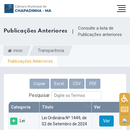
Consulte a lista de
Publicações Anteriores
|
Publicações anteriores
inicio
Transparência
Publicações Anteriores
Copiar
Excel
CSV
PDF
Pesquisar
Categoria
Titulo
Ver
Lei Ordinária Nº 1449, de
Ver
Lei
02 de Setembro de 2024