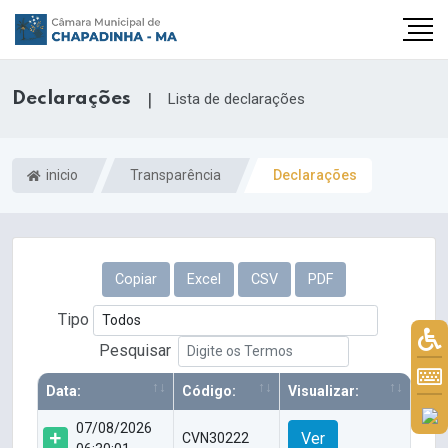
Declarações
|
Lista de declarações
inicio
Transparência
Declarações
Copiar
Excel
CSV
PDF
Tipo
Pesquisar
Data:
Código:
Visualizar:
07/08/2026
Ver
CVN30222