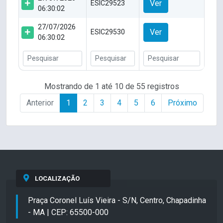
Ver
ESIC29523
06:30:02
27/07/2026
Ver
ESIC29530
06:30:02
Mostrando de 1 até 10 de 55 registros
Anterior
1
2
3
4
5
6
Próximo
LOCALIZAÇÃO
Praça Coronel Luís Vieira - S/N, Centro, Chapadinha
- MA | CEP: 65500-000